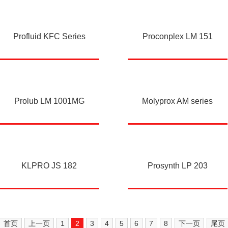
Profluid KFC Series
Proconplex LM 151
Prolub LM 1001MG
Molyprox AM series
KLPRO JS 182
Prosynth LP 203
首页
上一页
1
2
3
4
5
6
7
8
下一页
尾页