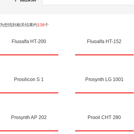
为您找到相关结果约
138
个
Fluoalfa HT-200
Fluoalfa HT-152
Prosilicon S 1
Prosynth LG 1001
Prosynth AP 202
Prooil CHT 280