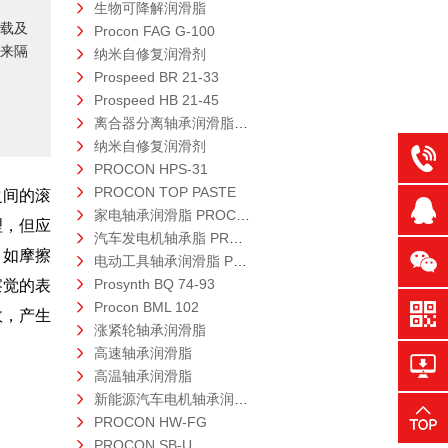
生物可降解润滑脂
载及
Procon FAG G-100
来隔
纳米自修复润滑剂
Prospeed BR 21-33
Prospeed HB 21-45
离合器分离轴承润滑脂 PROCON TCB-3
纳米自修复润滑剂
PROCON HPS-31
PROCON TOP PASTE
之间的滚
家电轴承润滑脂 PROCON LE-3
理，但应
汽车发电机轴承脂 PROTEMP ET-S
。如摩擦
电动工具轴承润滑脂 PROTEMP SB-T
Prosynth BQ 74-93
察觉的表
Procon BML 102
效，产生
涨紧轮轴承润滑脂
高速轴承润滑脂
高温轴承润滑脂
新能源汽车电机轴承润滑脂 PROTEMP BQ-T
PROCON HW-FG
PROCON SB-U